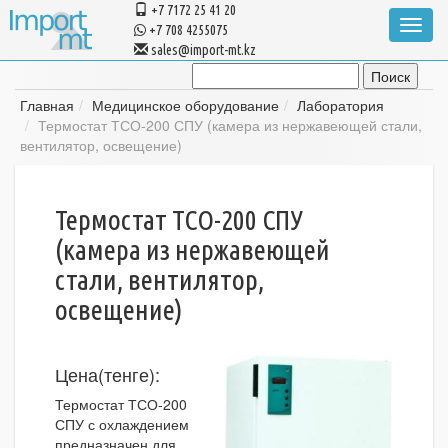
+7 7172 25 41 20
Toggle
+7 708 4255075
navigat
sales@import-mt.kz
Главная
Медицинское оборудование
Лаборатория
Термостат ТСО-200 СПУ (камера из нержавеющей стали,
вентилятор, освещение)
Термостат ТСО-200 СПУ
(камера из нержавеющей
стали, вентилятор,
освещение)
Цена(тенге):
Термостат ТСО-200
СПУ с охлаждением
предназначен для