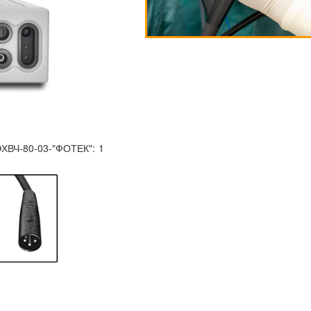
ЭХВЧ-80-03-"ФОТЕК":
1