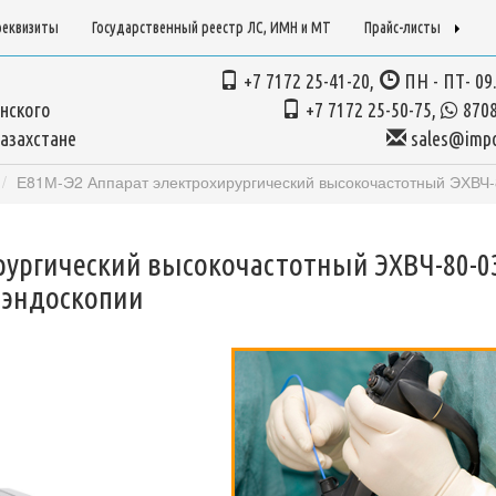
реквизиты
Государственный реестр ЛС, ИМН и МТ
Прайс-листы
+7 7172 25-41-20,
ПН - ПТ- 09.
нского
+7 7172 25-50-75,
8708
азахстане
sales@impo
Е81М-Э2 Аппарат электрохирургический высокочастотный ЭХВЧ-
рургический высокочастотный ЭХВЧ-80-0
 эндоскопии