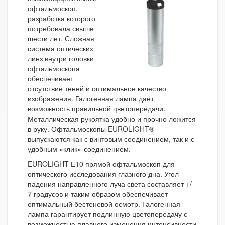
офтальмоскоп,
разработка которого
потребовала свыше
шести лет. Сложная
система оптических
линз внутри головки
офтальмоскопа
обеспечивает
отсутствие теней и оптимальное качество
изображения. Галогенная лампа даёт
возможность правильной цветопередачи.
Металлическая рукоятка удобно и прочно ложится
в руку. Офтальмоскопы
EUROLIGHT®
выпускаются как с винтовым соединением, так и с
удобным «клик»-соединением.
EUROLIGHT Е10
прямой офтальмоскоп для
оптического исследования глазного дна. Угол
падения направленного луча света составляет +/-
7 градусов и таким образом обеспечивает
оптимальный бестеневой осмотр. Галогенная
лампа гарантирует подлинную цветопередачу с
возможностью плавного изменения интенсивности