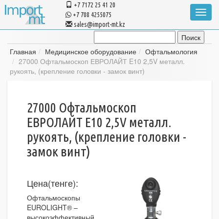
+7 7172 25 41 20
Toggle
+7 708 4255075
navigat
sales@import-mt.kz
Главная
Медицинское оборудование
Офтальмология
27000 Офтальмоскоп ЕВРОЛАЙТ E10 2,5V металл.
рукоять, (крепление головки - замок винт)
27000 Офтальмоскоп
ЕВРОЛАЙТ E10 2,5V металл.
рукоять, (крепление головки -
замок винт)
Цена(тенге):
Офтальмоскопы
EUROLIGHT®
–
высокоэффективный